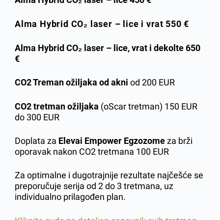
Alma Hybrid CO₂ laser – lice i vrat
550 €
Alma Hybrid CO₂ laser – lice, vrat i dekolte 65
0
€
CO2 Treman ožiljaka od akni
od 200 EUR
CO2 tretman ožiljaka
(oScar tretman) 150 EUR
do 300 EUR
Doplata za
Elevai Empower Egzozome
za brži
oporavak nakon CO2 tretmana 100 EUR
Za optimalne i dugotrajnije rezultate najčešće se
preporučuje serija od 2 do 3 tretmana, uz
individualno prilagođen plan.