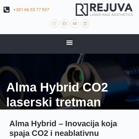
S
+381 66 55 77 937
k
i
p
t
o
c
o
n
t
e
n
t
Alma Hybrid CO2
laserski tretman
Alma Hybrid – Inovacija koja
spaja CO2 i neablativnu