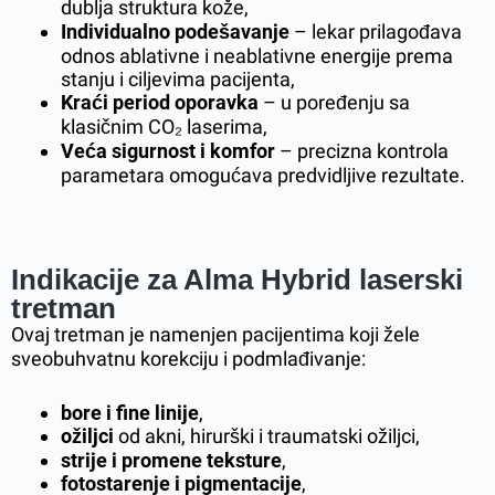
dublja struktura kože,
Individualno podešavanje
– lekar prilagođava
odnos ablativne i neablativne energije prema
stanju i ciljevima pacijenta,
Kraći period oporavka
– u poređenju sa
klasičnim CO₂ laserima,
Veća sigurnost i komfor
– precizna kontrola
parametara omogućava predvidljive rezultate.
Indikacije za Alma Hybrid laserski
tretman
Ovaj tretman je namenjen pacijentima koji žele
sveobuhvatnu korekciju i podmlađivanje:
bore i fine linije
,
ožiljci
od akni, hirurški i traumatski ožiljci,
strije i promene teksture
,
fotostarenje i pigmentacije
,