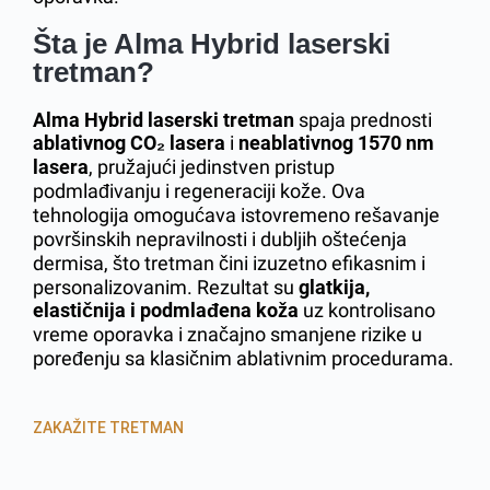
Šta je Alma Hybrid laserski
tretman?
Alma Hybrid laserski tretman
spaja prednosti
ablativnog CO₂ lasera
i
neablativnog 1570 nm
lasera
, pružajući jedinstven pristup
podmlađivanju i regeneraciji kože. Ova
tehnologija omogućava istovremeno rešavanje
površinskih nepravilnosti i dubljih oštećenja
dermisa, što tretman čini izuzetno efikasnim i
personalizovanim. Rezultat su
glatkija,
elastičnija i podmlađena koža
uz kontrolisano
vreme oporavka i značajno smanjene rizike u
poređenju sa klasičnim ablativnim procedurama.
ZAKAŽITE TRETMAN