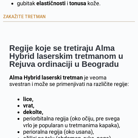
gubitak
elastičnosti
i
tonusa
kože.
ZAKAŽITE TRETMAN
Regije koje se tretiraju Alma
Hybrid laserskim tretmanom u
Rejuva ordinaciji u Beogradu
Alma Hybrid laserski tretman
je veoma
svestran i može se primenjivati na različite regije:
lice,
vrat,
dekolte,
periorbitalna regija (oko očiju, pre svega
vrlo je popularan u tretmanima kapaka),
perioralna regija (oko usana),