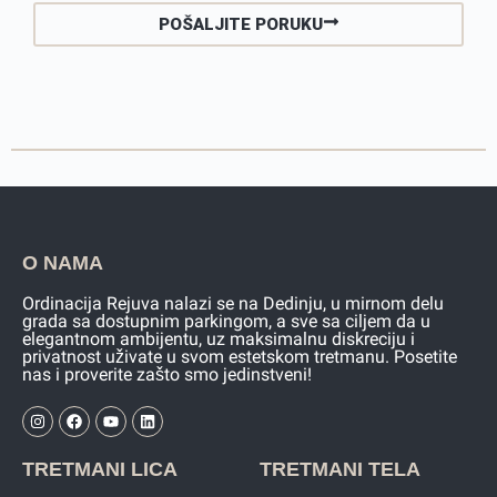
POŠALJITE PORUKU
O NAMA
Ordinacija Rejuva nalazi se na Dedinju, u mirnom delu
grada sa dostupnim parkingom, a sve sa ciljem da u
elegantnom ambijentu, uz maksimalnu diskreciju i
privatnost uživate u svom estetskom tretmanu. Posetite
nas i proverite zašto smo jedinstveni!
TRETMANI LICA
TRETMANI TELA