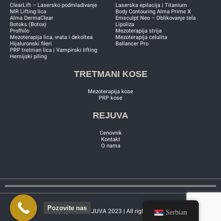
ClearLift – Lasersko podmlađivanje
Laserska epilacija | Titanium
NIR Lifting lica
Body Contouring Alma Prime X
Alma DermaClear
Emsculpt Neo – Oblikovanje tela
Botoks (Botox)
Lipoliza
Profhilo
Mezoterapija strija
Mezoterapija lica, vrata i dekoltea
Mezoterapija celulita
Hijaluronski fileri
Ballancer Pro
PRP tretman lica | Vampirski lifting
Hemijski piling
TRETMANI KOSE
Mezoterapija kose
PRP kose
REJUVA
Cenovnik
Kontakt
O nama
Pozovite nas
Copyrights © REJUVA 2023 | All rights reserved
Serbian