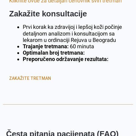
Kliknite ovde za detaljan cenovnik svih tretman
Zakažite konsultacije
Prvi korak ka zdravijoj i lepšoj koži počinje
detaljnom analizom i konsultacijom sa
lekarom u ordinaciji Rejuva u Beogradu
Trajanje tretmana:
60 minuta
Optimalan broj tretmana:
Preporučeno održavanje rezultata:
ZAKAŽITE TRETMAN
Česta pitanja pacijenata (FAQ)