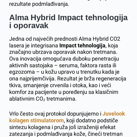
rezultate podmlađivanja.
Alma Hybrid Impact tehnologija
i oporavak
Jedna od najvećih prednosti Alma Hybrid CO2
lasera je integrisana
Impact tehnologija
, koja
značajno ubrzava oporavak nakon tretmana.
Ova inovacija omogućava duboku penetraciju
aktivnih sastojaka – seruma, faktora rasta ili
egzozoma – u kožu upravo u trenutku kada je
ona najprijemčivija. Rezultat je brža regeneracija
tkiva, smanjenje crvenila i otoka, kao i veći
komfor za pacijente u poređenju sa klasičnim
ablativnim CO₂ tretmanima.
Vrlo često ovaj protokol dopunjujemo i
Juvelook
kolagen stimulatorom
, koji dodatno podstiče
sintezu kolagena i pruža još izraženiji efekat
zatezanja i podmlađivanja kože, čineći tretman