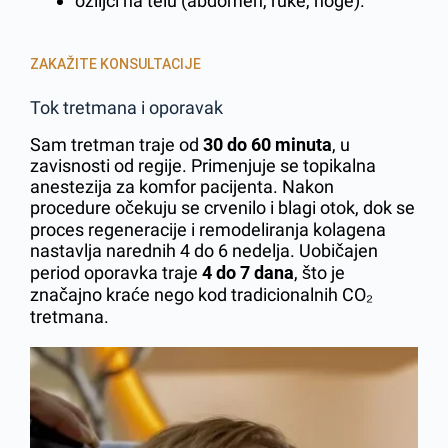
ožiljci na telu (abdomen, ruke, noge).
ZAKAŽITE KONSULTACIJE
Tok tretmana i oporavak
Sam tretman traje od
30 do 60 minuta
, u
zavisnosti od regije. Primenjuje se topikalna
anestezija za komfor pacijenta. Nakon
procedure očekuju se crvenilo i blagi otok, dok se
proces regeneracije i remodeliranja kolagena
nastavlja narednih 4 do 6 nedelja. Uobičajen
period oporavka traje
4 do 7 dana
, što je
značajno kraće nego kod tradicionalnih CO₂
tretmana.