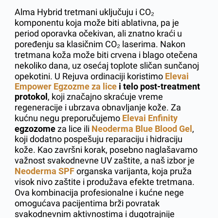
Alma Hybrid tretmani uključuju i CO₂
komponentu koja može biti ablativna, pa je
period oporavka očekivan, ali znatno kraći u
poređenju sa klasičnim CO₂ laserima. Nakon
tretmana koža može biti crvena i blago otečena
nekoliko dana, uz osećaj toplote sličan sunčanoj
opekotini. U Rejuva ordinaciji koristimo
Elevai
Empower Egzozme za lice
i telo post-treatment
protokol
, koji značajno skraćuje vreme
regeneracije i ubrzava obnavljanje kože. Za
kućnu negu preporučujemo
Elevai Enfinity
egzozome
za lice ili
Neoderma Blue Blood Gel
,
koji dodatno pospešuju reparaciju i hidraciju
kože. Kao završni korak, posebno naglašavamo
važnost svakodnevne UV zaštite, a naš izbor je
Neoderma SPF
organska varijanta, koja pruža
visok nivo zaštite i produžava efekte tretmana.
Ova kombinacija profesionalne i kućne nege
omogućava pacijentima brži povratak
svakodnevnim aktivnostima i dugotrajnije