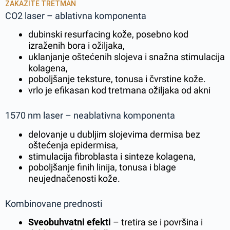
ZAKAŽITE TRETMAN
CO2 laser – ablativna komponenta
dubinski resurfacing kože, posebno kod
izraženih bora i ožiljaka,
uklanjanje oštećenih slojeva i snažna stimulacija
kolagena,
poboljšanje teksture, tonusa i čvrstine kože.
vrlo je efikasan kod tretmana ožiljaka od akni
1570 nm laser – neablativna komponenta
delovanje u dubljim slojevima dermisa bez
oštećenja epidermisa,
stimulacija fibroblasta i sinteze kolagena,
poboljšanje finih linija, tonusa i blage
neujednačenosti kože.
Kombinovane prednosti
Sveobuhvatni efekti
– tretira se i površina i