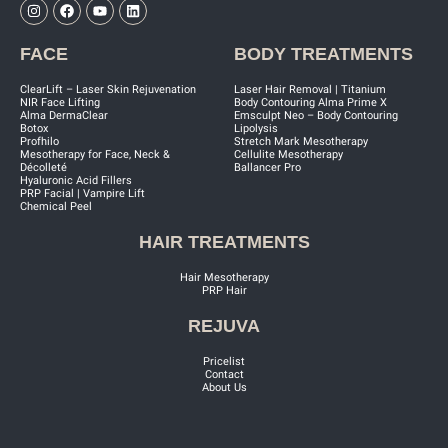
FACE
BODY TREATMENTS
ClearLift – Laser Skin Rejuvenation
Laser Hair Removal | Titanium
NIR Face Lifting
Body Contouring Alma Prime X
Alma DermaClear
Emsculpt Neo – Body Contouring
Botox
Lipolysis
Profhilo
Stretch Mark Mesotherapy
Mesotherapy for Face, Neck &
Cellulite Mesotherapy
Décolleté
Ballancer Pro
Hyaluronic Acid Fillers
PRP Facial | Vampire Lift
Chemical Peel
HAIR TREATMENTS
Hair Mesotherapy
PRP Hair
REJUVA
Pricelist
Contact
About Us