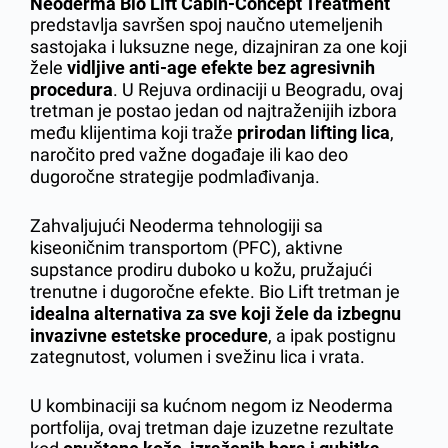
Neoderma Bio Lift Cabin-Concept Treatment
predstavlja savršen spoj naučno utemeljenih
sastojaka i luksuzne nege, dizajniran za one koji
žele
vidljive anti-age efekte bez agresivnih
procedura
. U Rejuva ordinaciji u Beogradu, ovaj
tretman je postao jedan od najtraženijih izbora
među klijentima koji traže
prirodan lifting lica
,
naročito pred važne događaje ili kao deo
dugoročne strategije podmlađivanja.
Zahvaljujući Neoderma tehnologiji sa
kiseoničnim transportom (PFC), aktivne
supstance prodiru duboko u kožu, pružajući
trenutne i dugoročne efekte. Bio Lift tretman je
idealna alternativa za sve koji žele da izbegnu
invazivne estetske procedure
, a ipak postignu
zategnutost, volumen i svežinu lica i vrata.
U kombinaciji sa kućnom negom iz Neoderma
portfolija, ovaj tretman daje izuzetne rezultate