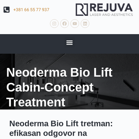
S
+381 66 55 77 937
k
i
p
t
o
c
o
n
t
e
n
Neoderma Bio Lift
t
Cabin-Concept
Treatment
Neoderma Bio Lift tretman:
efikasan odgovor na