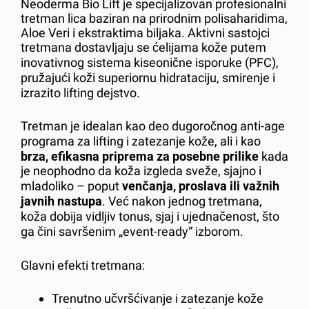
Neoderma Bio Lift je specijalizovan profesionalni
tretman lica baziran na prirodnim polisaharidima,
Aloe Veri i ekstraktima biljaka. Aktivni sastojci
tretmana dostavljaju se ćelijama kože putem
inovativnog sistema kiseonične isporuke (PFC),
pružajući koži superiornu hidrataciju, smirenje i
izrazito lifting dejstvo.
Tretman je idealan kao deo dugoročnog anti-age
programa za lifting i zatezanje kože, ali i kao
brza, efikasna priprema za posebne prilike
kada
je neophodno da koža izgleda sveže, sjajno i
mladoliko – poput
venčanja, proslava ili važnih
javnih nastupa
. Već nakon jednog tretmana,
koža dobija vidljiv tonus, sjaj i ujednačenost, što
ga čini savršenim „event-ready“ izborom.
Glavni efekti tretmana:
Trenutno učvršćivanje i zatezanje kože