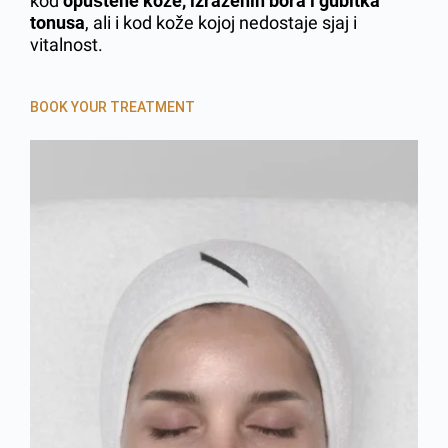
kod
opuštene kože, izraženih bora i gubitka
tonusa
, ali i kod kože kojoj nedostaje sjaj i
vitalnost.
BOOK YOUR TREATMENT